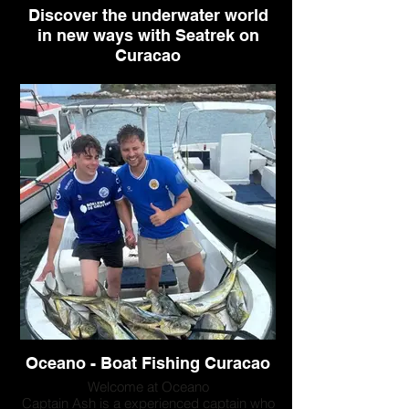
Discover the underwater world
in new ways with Seatrek on
Curacao
Welcome to Underwater Tours, where you
can experience the thrill of exploring the
underwater world like never before.
Whether you choose to walk the ocean
floor with SeaTrek or dive deeper with
Snuba, our tours offer a unique and
unforgettable adventure in the crystal-clear
waters of Curacao. Perfect for all ages and
experience levels, our guided tours ensure
a safe and exhilarating experience.
Oceano - Boat Fishing Curacao
Welcome at Oceano
Captain Ash is a experienced captain who