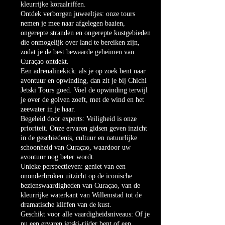
kleurrijke koraalriffen.
Ontdek verborgen juweeltjes: onze tours
nemen je mee naar afgelegen baaien,
ongerepte stranden en ongerepte kustgebieden
die onmogelijk over land te bereiken zijn,
zodat je de best bewaarde geheimen van
Curaçao ontdekt.
Een adrenalinekick: als je op zoek bent naar
avontuur en opwinding, dan zit je bij Chichi
Jetski Tours goed. Voel de opwinding terwijl
je over de golven zoeft, met de wind en het
zeewater in je haar.
Begeleid door experts: Veiligheid is onze
prioriteit. Onze ervaren gidsen geven inzicht
in de geschiedenis, cultuur en natuurlijke
schoonheid van Curaçao, waardoor uw
avontuur nog beter wordt.
Unieke perspectieven: geniet van een
ononderbroken uitzicht op de iconische
bezienswaardigheden van Curaçao, van de
kleurrijke waterkant van Willemstad tot de
dramatische kliffen van de kust.
Geschikt voor alle vaardigheidsniveaus: Of je
nu een ervaren jetski-rijder bent of een