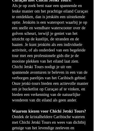
Curaçao met Chichi Jetski Tours!
Als je op zoek bent naar een spannende en
leuke manier om het prachtige eiland Curaçao
te ontdekken, dan is jetskiën een uitstekende
optie. Jetskiën is een watersport waarbij je op
een snelle en wendbare waterscooter over de
golven scheurt, terwijl je geniet van het
uitzicht op de kustlijn, de stranden en de
baaien. Je kunt jetskiën als een individuele
activiteit, of als onderdeel van een begeleide
tour met een professionele gids die je de
mooiste plekken van het eiland laat zien.
Chichi Jetski Tours nodigt je uit om
spannende avonturen te beleven in een van de
verborgen pareltjes van het Caribisch gebied.
Onze jetski-tours bieden een actievolle manier
om je bucketlist op Curaçao af te vinken, en
bieden een verkenning van de natuurlijke
wonderen van dit eiland als geen ander.
Waarom kiezen voor Chichi Jetski Tours?
Ontdek de kristalheldere Caribische wateren
met Chichi Jetski Tours en wees van dichtbij
getuige van het levendige zeeleven en