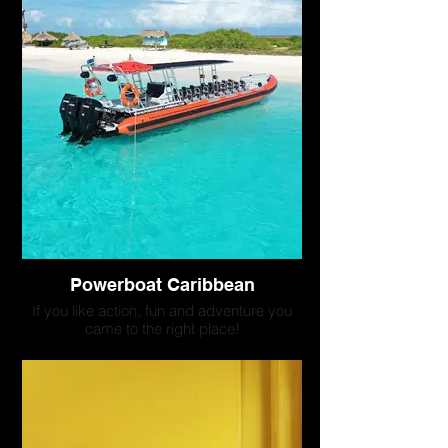
Powerboat Caribbean
If you like action, fun and adventure you
came to the right place!
Step on board of our adrenaline
speedboats for the most exciting snorkel
& sightseeing tours of Curaçao.
The type of boats that Powerboat operate
are RIB boats, they are known for stability,
speed and safety.