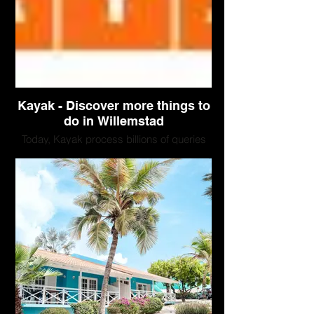
Kayak - Discover more things to
do in Willemstad
Today, Kayak process billions of queries
across our platforms each year for travel
information, helping millions of travelers
around the globe make confident
decisions. With every query, KAYAK
searches hundreds of travel sites to show
travelers the information they need to find
the right flights, hotels, rental cars and
vacation packages.
In over a decade, Kayak have grown from
a small office of 14 employees into a
company of over 1,000 travel-loving
teammates working across 7 international