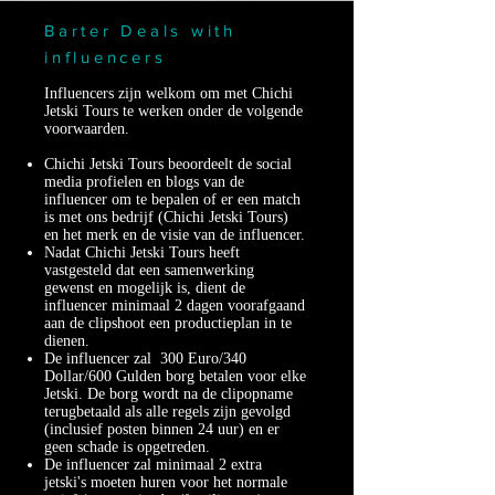
Barter Deals with
influencers
Influencers zijn welkom om met Chichi
Jetski Tours te werken onder de volgende
voorwaarden.
Chichi Jetski Tours beoordeelt de social
media profielen en blogs van de
influencer om te bepalen of er een match
is met ons bedrijf (Chichi Jetski Tours)
en het merk en de visie van de influencer.
Nadat Chichi Jetski Tours heeft
vastgesteld dat een samenwerking
gewenst en mogelijk is, dient de
influencer minimaal 2 dagen voorafgaand
aan de clipshoot een productieplan in te
dienen.
De influencer zal 300 Euro/340
Dollar/600 Gulden borg betalen voor elke
Jetski. De borg wordt na de clipopname
terugbetaald als alle regels zijn gevolgd
(inclusief posten binnen 24 uur) en er
geen schade is opgetreden.
De influencer zal minimaal 2 extra
jetski's moeten huren voor het normale