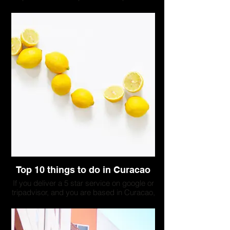
has a deep connection with the ocean.
With years of experience, he knows its
secrets and rhythms like the back of his
hand. When he takes clients fishing, they
don't just catch fish; they immerse
themselves in the daily life of a fisherman,
embracing the thrill of the catch.
Ash is a humble captain, always eager to
share his knowledge and exchange
fascinating stories. His favorite fish to
catch is the magnificent yellowfin tuna,
known for its strength and beauty. Join
Captain Ash on this unforgettable
adventure, and experience the ocean
through his eyes!
Top 10 things to do in Curacao
If you deliver a 5 star service on google or
tripadvisor, and you are based in Curacao,
your company could be listed here. Please
contact us to discuss a collaboration.