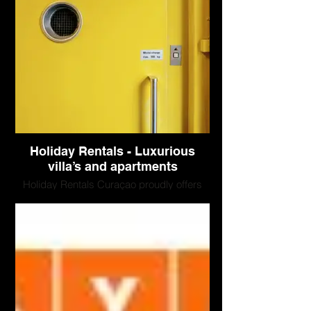
Chances of motion sickness are almost
none on our boats.
You can compare the experience to a
rollercoaster, without loopings
Holiday Rentals - Luxurious
villa’s and apartments
Holiday Rentals Curaçao proudly offers
the largest rental offer of luxury villas,
apartments and last minute offers on
Curaçao.